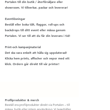
Portalen till din butik / återförsäljare eller
showroom. Vi tillverkar, packar och levererar!
Eventlösningar
Beställ eller boka tält, flaggor, roll-ups och
backdrops till ditt event eller mässa genom
Portalen. Vi ser till att du får din leverans i tid!
Print-och kampanjmaterial
Det ska vara enkelt att hålla sig uppdaterad!
Klicka hem prints, affischer och vepor med ett
klick. Ordern går direkt till vår printer!
Profilprodukter & merch
Beställ era profilprodukter direkt via Portalen – till
mässa, butik eller intern användning. Vi lagerhåller